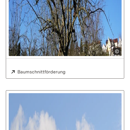
Extern:
Baumschnittförderung