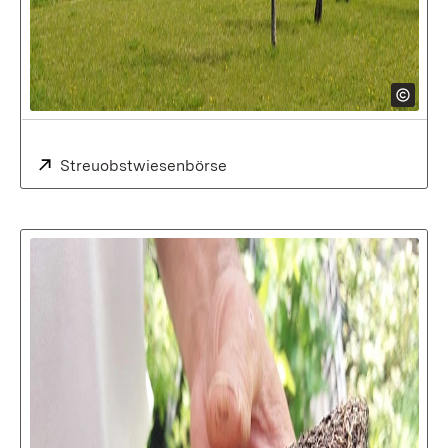
Extern:
Streuobstwiesenbörse