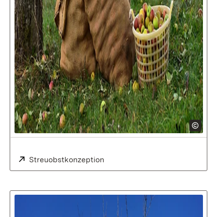
Extern:
Streuobstkonzeption