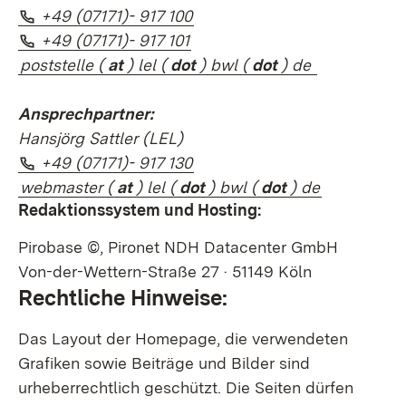
Telefon:
(Öffnet in neuem Fenster)
+49 (07171)- 917 100
Telefon:
(Öffnet in neuem Fenster)
+49 (07171)- 917 101
poststelle
(
at
)
lel
(
dot
)
bwl
(
dot
) de
Ansprechpartner:
Hansjörg
Sattler (
LEL
)
Telefon:
(Öffnet in neuem Fenster)
+49 (07171)- 917 130
webmaster
(
at
)
lel
(
dot
)
bwl
(
dot
) de
Redaktionssystem und Hosting:
Pirobase ©, Pironet NDH Datacenter GmbH
Von-der-Wettern-Straße 27 · 51149 Köln
Rechtliche Hinweise:
Das Layout der Homepage, die verwendeten
Grafiken sowie Beiträge und Bilder sind
urheberrechtlich geschützt. Die Seiten dürfen