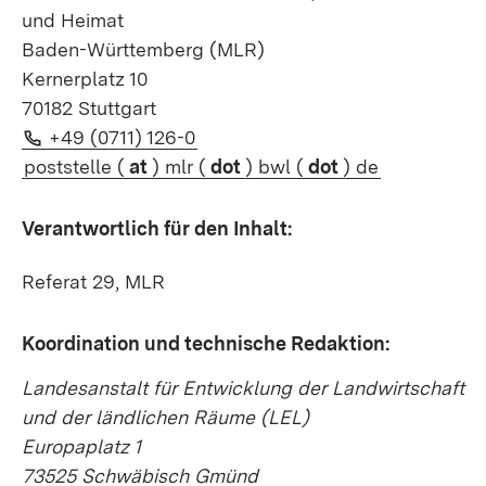
und Heimat
Baden-Württemberg (MLR)
Kernerplatz 10
70182 Stuttgart
Telefon:
(Öffnet in neuem Fenster)
+49 (0711) 126-0
poststelle (
at
) mlr (
dot
) bwl (
dot
) de
Verantwortlich für den Inhalt:
Referat 29, MLR
Koordination und technische Redaktion:
Landesanstalt für Entwicklung der Landwirtschaft
und der ländlichen Räume (
LEL
)
Europaplatz 1
73525 Schwäbisch Gmünd