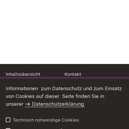
Inhaltsübersicht
Kontakt
Datenschutz
Erklärung zur
Informationen zum Datenschutz und zum Einsatz
Barrierefreiheit
von Cookies auf dieser Seite finden Sie in
Benutzungshinweise
Impressum
unserer
Datenschutzerklärung
Technisch notwendige Cookies