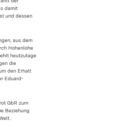
ählt der
as damit
bst und dessen
langen, aus dem
durch Hohenlohe
ehlt heutzutage
gen die
 um den Erhalt
er Eduard-
Brot GbR zum
die Beziehung
Welt.