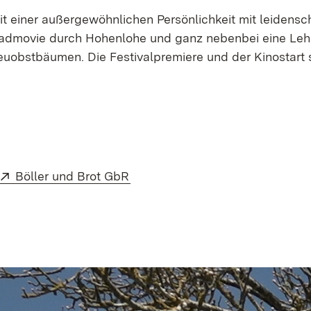
ait einer außergewöhnlichen Persönlichkeit mit leidensch
admovie durch Hohenlohe und ganz nebenbei eine Leh
uobstbäumen. Die Festivalpremiere und der Kinostart s
Extern:
(Öffnet in neuem Fenster)
Böller und Brot GbR