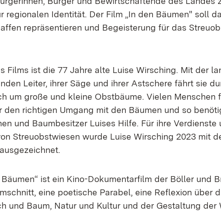
Bürgerinnen, Bürger und Bewirtschaftende des Landes z
 regionalen Identität. Der Film „In den Bäumen" soll d
ffen repräsentieren und Begeisterung für das Streuo
s Films ist die 77 Jahre alte Luise Wirsching. Mit der 
nden Leiter, ihrer Säge und ihrer Astschere fährt sie 
ch um große und kleine Obstbäume. Vielen Menschen f
r den richtigen Umgang mit den Bäumen und so benöti
en und Baumbesitzer Luises Hilfe. Für ihre Verdienste
von Streuobstwiesen wurde Luise Wirsching 2023 mit d
ausgezeichnet.
n Bäumen“ ist ein Kino-Dokumentarfilm der Böller und 
chnitt, eine poetische Parabel, eine Reflexion über 
 und Baum, Natur und Kultur und der Gestaltung der 