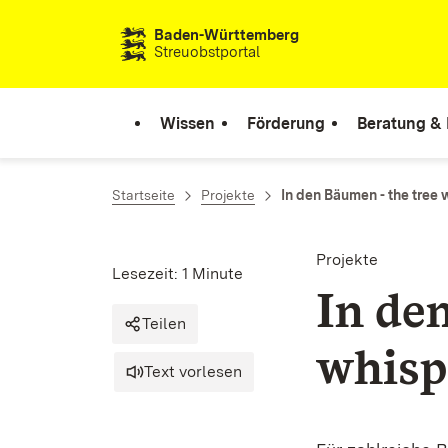
Zum Inhalt springen
Baden-Württemberg
Streuobstportal
Wissen
Förderung
Beratung & 
Startseite
Projekte
In den Bäumen - the tree 
Projekte
Lesezeit: 1 Minute
In de
Teilen
whisp
Text vorlesen