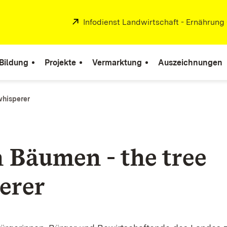
Extern:
Infodienst Landwirtschaft - Ernährung
Bildung
Projekte
Vermarktung
Auszeichnungen
whisperer
n Bäumen - the tree
erer