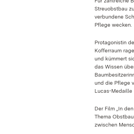
Für zahlreiche 
Streuobstbau zur
verbundene Scha
Pflege wecken.
Protagonistin de
Kofferraum rage
und kümmert si
das Wissen übe
Baumbesitzerinn
und die Pflege 
Lucas-Medaille 
Der Film „In de
Thema Obstbaums
zwischen Mensch