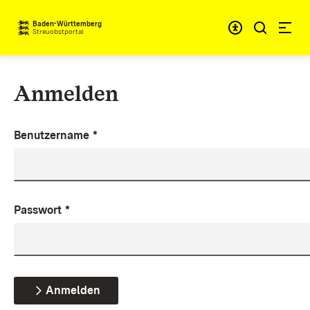
Zum Inhalt springen
Baden-Württemberg
Streuobstportal
Anmelden
Benutzername
*
Passwort
*
Anmelden